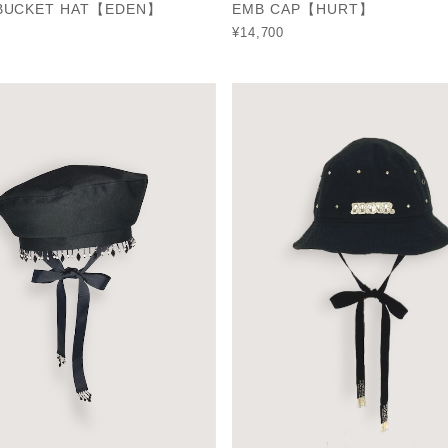
 BUCKET HAT【EDEN】
EMB CAP【HURT】
¥14,700