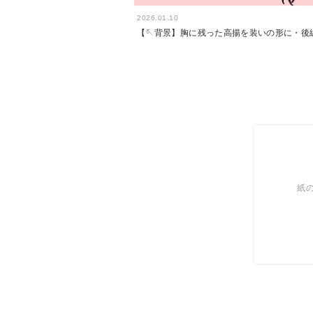
2026.01.10
【🪡背景】胸に残った高揚を装いの形に・後
紙