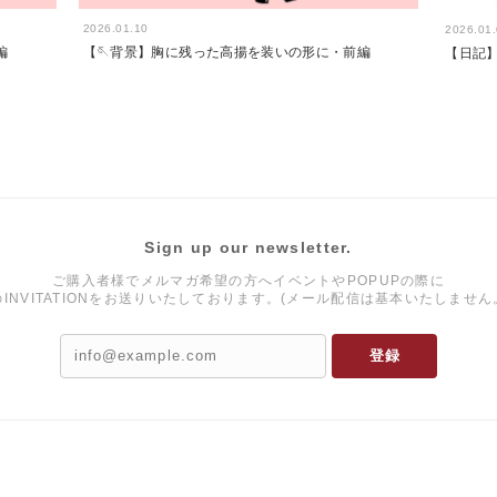
2026.01.10
2026.01
編
【🪡背景】胸に残った高揚を装いの形に・前編
【日記】
Sign up our newsletter.
ご購入者様でメルマガ希望の方へイベントやPOPUPの際に
のINVITATIONをお送りいたしております。(メール配信は基本いたしません
登録