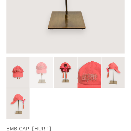
EMB CAP【HURT】