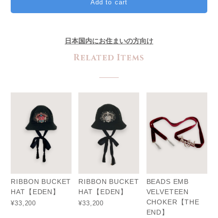
Add to cart
日本国内にお住まいの方向け
Related Items
RIBBON BUCKET
RIBBON BUCKET
BEADS EMB
HAT【EDEN】
HAT【EDEN】
VELVETEEN
CHOKER【THE
¥33,200
¥33,200
END】