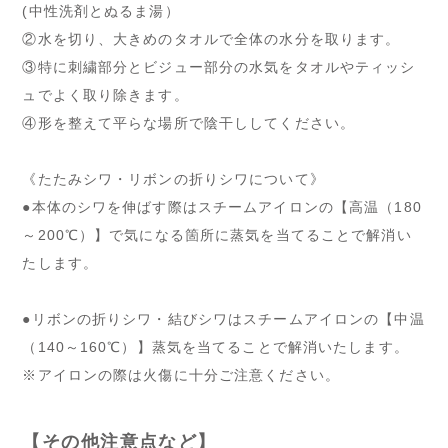
(中性洗剤とぬるま湯）
②水を切り、大きめのタオルで全体の水分を取ります。
③特に刺繍部分とビジュー部分の水気をタオルやティッシ
ュでよく取り除きます。
④形を整えて平らな場所で陰干ししてください。
《たたみシワ・リボンの折りシワについて》
●本体のシワを伸ばす際はスチームアイロンの【高温（180
～200℃）】で気になる箇所に蒸気を当てることで解消い
たします。
●リボンの折りシワ・結びシワはスチームアイロンの【中温
（140～160℃）】蒸気を当てることで解消いたします。
※アイロンの際は火傷に十分ご注意ください。
【その他注意点など】