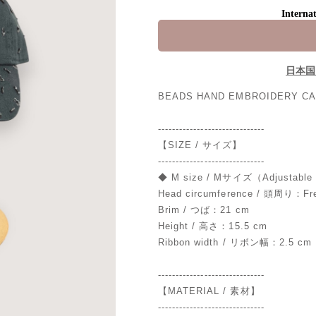
Internat
日本国
BEADS HAND EMBROIDERY 
------------------------------
【SIZE / サイズ】
------------------------------
◆ M size / Mサイズ（Adjust
Head circumference / 頭周り：Fr
Brim / つば：21 cm
Height / 高さ：15.5 cm
Ribbon width / リボン幅：2.5 cm
------------------------------
【MATERIAL / 素材】
------------------------------