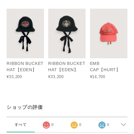
RIBBON BUCKET
RIBBON BUCKET
EMB
HAT【EDEN】
HAT【EDEN】
CAP【HURT】
¥33,200
¥33,200
¥14,700
ショップの評価
すべて
0
0
0