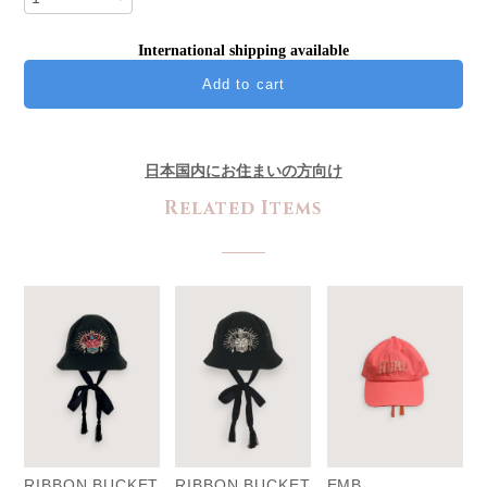
International shipping available
Add to cart
日本国内にお住まいの方向け
Related Items
RIBBON BUCKET
RIBBON BUCKET
EMB