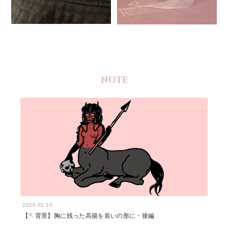
NOTE
2026.01.10
【🪡背景】胸に残った高揚を装いの形に・後編